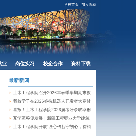
学校首页
|
加入收藏
就业
岗位实习
校企合作
资料下载
最新新闻
土木工程学院召开2026年春季学期期末教
职工总结大会
我校学子在2026睿抗机器人开发者大赛甘
肃省赛喜获佳绩
喜报！土木工程学院2026届考研录取率创
新高7名学子顺利上岸
互学互鉴促发展｜新疆工程职业大学建筑
工程学院领导莅临我院指导交流工作
土木工程学院开展“匠心传薪守初心，奋楫
筑梦启新程”技能大师进校园经验分享与交