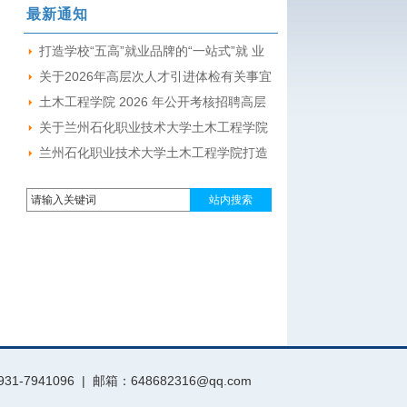
最新通知
流座谈会
打造学校“五高”就业品牌的“一站式”就 业
创业综合服务育人体系探索与实践项目
关于2026年高层次人才引进体检有关事宜
（二期）中标候选人公示
的通知
土木工程学院 2026 年公开考核招聘高层
次人才（第二批）总成绩
关于兰州石化职业技术大学土木工程学院
2026年高层次人才引进（第一期）(第二
兰州石化职业技术大学土木工程学院打造
批）资格复审和考核工作的通知
学校“五高”就业品牌的“一站式”就业创业综
合服务育人体系探索与实践项目（二期）
招标公告
1096 | 邮箱：648682316@qq.com