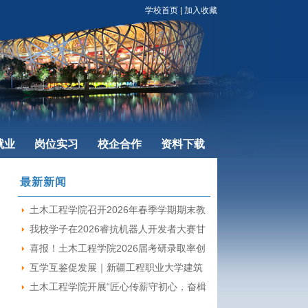
学校首页
|
加入收藏
就业
岗位实习
校企合作
资料下载
最新新闻
土木工程学院召开2026年春季学期期末教
职工总结大会
我校学子在2026睿抗机器人开发者大赛甘
肃省赛喜获佳绩
喜报！土木工程学院2026届考研录取率创
新高7名学子顺利上岸
互学互鉴促发展｜新疆工程职业大学建筑
工程学院领导莅临我院指导交流工作
土木工程学院开展“匠心传薪守初心，奋楫
筑梦启新程”技能大师进校园经验分享与交