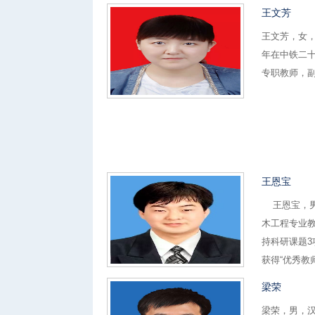
王文芳
王文芳，女，
年在中铁二十
专职教师，
王恩宝
王恩宝，男，
木工程专业
持科研课题3
获得“优秀教师
梁荣
梁荣，男，汉