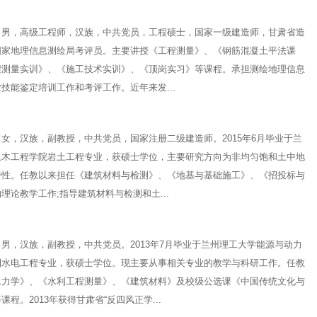
，高级工程师，汉族，中共党员，工程硕士，国家一级建造师，甘肃省造
国家地理信息测绘局考评员。主要讲授《工程测量》、《钢筋混凝土平法课
程测量实训》、《施工技术实训》、《顶岗实习》等课程。承担测绘地理信息
技能鉴定培训工作和考评工作。近年来发...
，汉族，副教授，中共党员，国家注册二级建造师。2015年6月毕业于兰
土木工程学院岩土工程专业，获硕士学位，主要研究方向为非均匀饱和土中地
特性。任教以来担任《建筑材料与检测》、《地基与基础施工》、《招投标与
理论教学工作;指导建筑材料与检测和土...
，汉族，副教授，中共党员。2013年7月毕业于兰州理工大学能源与动力
利水电工程专业，获硕士学位。现主要从事相关专业的教学与科研工作。任教
水力学》、《水利工程测量》、《建筑材料》及校级公选课《中国传统文化与
程。2013年获得甘肃省“反四风正学...