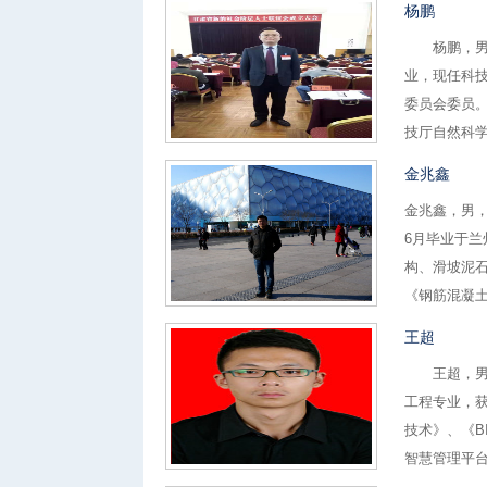
杨鹏
杨鹏，男，
业，现任科
委员会委员
技厅自然科学
金兆鑫
金兆鑫，男，
6月毕业于
构、滑坡泥
《钢筋混凝土
王超
王超，男，
工程专业，
技术》、《B
智慧管理平台，