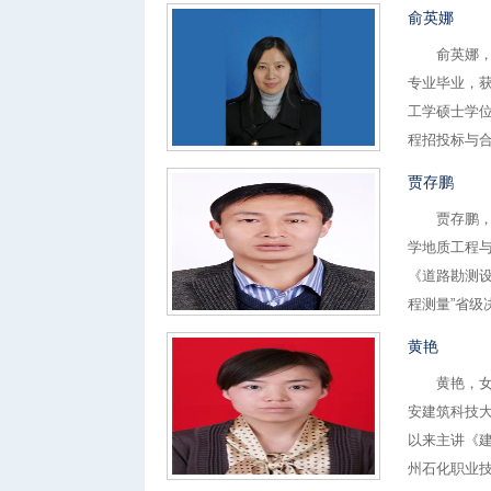
俞英娜
俞英娜，女
专业毕业，获
工学硕士学
程招投标与合
贾存鹏
贾存鹏，男
学地质工程
《道路勘测设
程测量”省级决
黄艳
黄艳，女，
安建筑科技
以来主讲《
州石化职业技