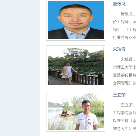
唐致龙
唐致龙，男
价工程师，
程》、《工
行业特有职业
宋瑞霞
宋瑞霞，女
州理工大学
震波的传播
合同管理》的
王立荣
王立荣，男
工程学院水
以来主讲《
智慧人生》等课