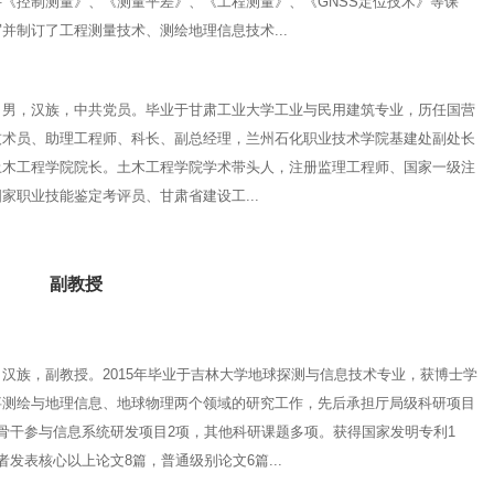
《控制测量》、《测量平差》、《工程测量》、《GNSS定位技术》等课
并制订了工程测量技术、测绘地理信息技术...
，汉族，中共党员。毕业于甘肃工业大学工业与民用建筑专业，历任国营
技术员、助理工程师、科长、副总经理，兰州石化职业技术学院基建处副处长
土木工程学院院长。土木工程学院学术带头人，注册监理工程师、国家一级注
家职业技能鉴定考评员、甘肃省建设工...
副教授
汉族，副教授。2015年毕业于吉林大学地球探测与信息技术专业，获博士学
事测绘与地理信息、地球物理两个领域的研究工作，先后承担厅局级科研项目
骨干参与信息系统研发项目2项，其他科研课题多项。获得国家发明专利1
者发表核心以上论文8篇，普通级别论文6篇...