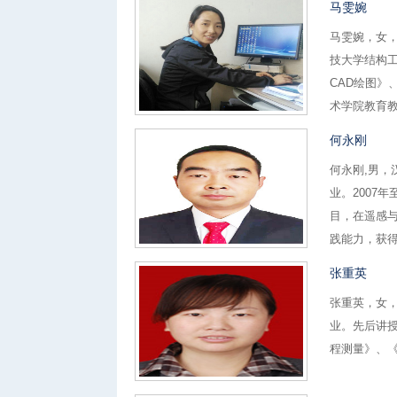
马雯婉
马雯婉，女，
技大学结构
CAD绘图
术学院教育教
何永刚
何永刚,男
业。2007
目，在遥感
践能力，获得
张重英
张重英，女，
业。先后讲
程测量》、《