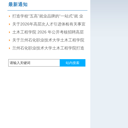
最新通知
流座谈会
打造学校“五高”就业品牌的“一站式”就 业
创业综合服务育人体系探索与实践项目
关于2026年高层次人才引进体检有关事宜
（二期）中标候选人公示
的通知
土木工程学院 2026 年公开考核招聘高层
次人才（第二批）总成绩
关于兰州石化职业技术大学土木工程学院
2026年高层次人才引进（第一期）(第二
兰州石化职业技术大学土木工程学院打造
批）资格复审和考核工作的通知
学校“五高”就业品牌的“一站式”就业创业综
合服务育人体系探索与实践项目（二期）
招标公告