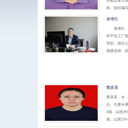
任教以来主讲
程。组织编写
袁维红
袁维红，男
和平化工厂
等职，现任
册建造师、国
​窦喜英
窦喜英，女，
位。主要从
4项，以技术
项，以第1作