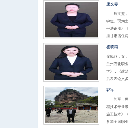
唐文斐
唐文斐，女
学位。现为
平法识图》《
担甘肃省住房
崔晓燕
崔晓燕，女
兰州石化职
学》，《建
后发表论文多
郭军
郭军，男，
程技术专业
施工技术》《
参加全国职业